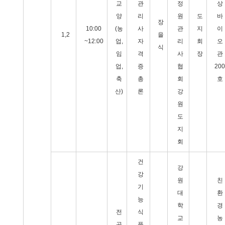
교
관
정
상
양
리
원
도
바
장
10:00
(농
사
관
지
이
1,2
을
~12:00
업,
자
리
회
오
식
임
격
사
장
관
업,
증
협
200
축
총
회
호
산)
론
강
원
도
지
회
건
강
강
원
친
기
대
환
능
학
경
전
식
교
농
공
품