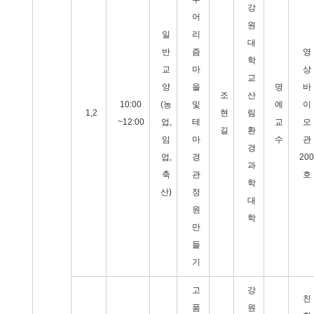
강
어
원
일
리
대
반
즘
영
학
교
마
상
교
양
을
명
바
조
산
10:00
(농
및
예
이
1,2
현
림
~12:00
업,
테
교
오
길
환
임
마
수
관
경
업,
경
200
과
축
관
호
학
산)
정
대
원
학
만
들
기
고
강
친
품
원