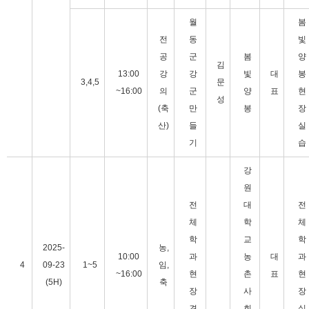
월
봄
전
동
빛
공
군
봄
양
김
13:00
강
강
빛
대
봉
3,4,5
문
~16:00
의
군
양
표
현
성
(축
만
봉
장
산)
들
실
기
습
강
원
전
대
전
체
학
체
학
교
학
2025-
농,
10:00
과
농
대
과
4
09-23
1~5
임,
~16:00
현
촌
표
현
(5H)
축
장
사
장
견
회
실