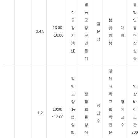
월
봄
전
동
빛
공
군
봄
양
김
13:00
강
강
빛
대
봉
3,4,5
문
~16:00
의
군
양
표
현
성
(축
만
봉
장
산)
들
실
기
습
강
일
원
반
대
영
교
생
학
상
양
활
교
명
바
정
10:00
(농
법
법
예
이
1,2
광
~12:00
업,
률
학
교
오
수
임
상
전
수
관
업,
식
문
200