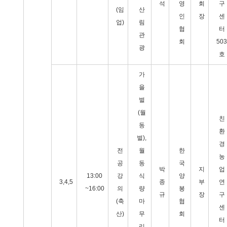
석
영
회
구
(임
산
인
장
센
업)
림
협
터
관
회
503
광
호
가
을
벌
(월
친
동
환
벌),
경
전
월
한
농
공
동
국
박
지
업
13:00
강
식
양
3,4,5
종
부
연
~16:00
의
량
봉
규
장
구
(축
마
협
센
산)
무
회
터
리