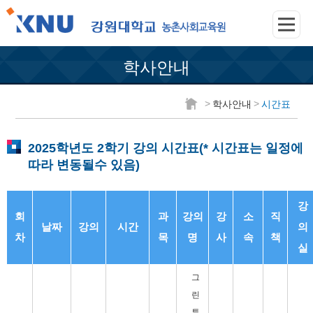
학사안내
>
>
학사안내
시간표
2025학년도 2학기 강의 시간표(* 시간표는 일정에
따라 변동될수 있음)
강
회
과
강의
강
소
직
날짜
강의
시간
의
차
목
명
사
속
책
실
그
린
투