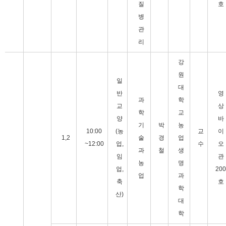
질
호
병
관
리
강
원
일
대
반
영
과
학
교
상
학
교
양
바
기
박
농
10:00
(농
교
이
1,2
술
경
업
~12:00
업,
수
오
과
철
생
임
관
농
명
업,
200
업
과
축
호
학
산)
대
학