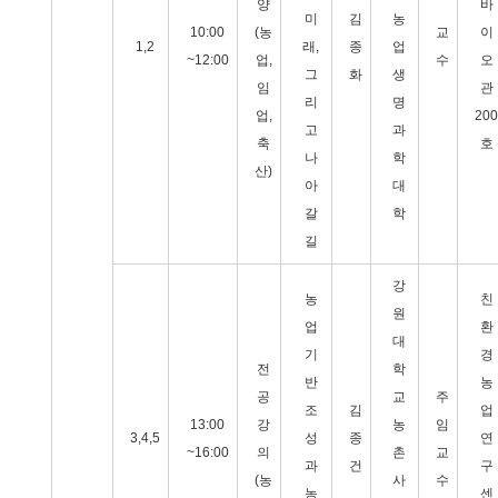
양
바
미
김
농
10:00
(농
교
이
1,2
래,
종
업
~12:00
업,
수
오
그
화
생
임
관
리
명
업,
200
고
과
축
호
나
학
산)
아
대
갈
학
길
강
농
친
원
업
환
대
기
경
전
학
반
농
공
교
주
조
김
업
13:00
강
농
임
3,4,5
성
종
연
~16:00
의
촌
교
과
건
구
(농
사
수
농
센