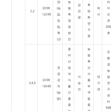
양
농
바
김
후
10:00
(농
림
박
이
1,2
진
변
~12:00
업,
축
사
오
영
화
임
경
관
연
업,
영
200
구
축
방
호
원
산)
안
종
농
친
자
림
환
산
축
경
전
업
산
농
공
과
식
이
연
업
13:00
강
식
품
3,4,5
승
구
연
~16:00
의
물
부
인
관
구
(농
신
국
센
업)
품
립
터
종
종
508