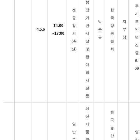
봉
주
전
장
한
시
공
기
국
박
지
조
14:00
강
반
양
4,5,6
종
부
안
~17:00
의
시
봉
규
장
면
(축
설
협
진
산)
및
회
중
현
리
대
69
화
시
설
등
생
한
산
국
일
제
농
반
품
영
산
교
판
상