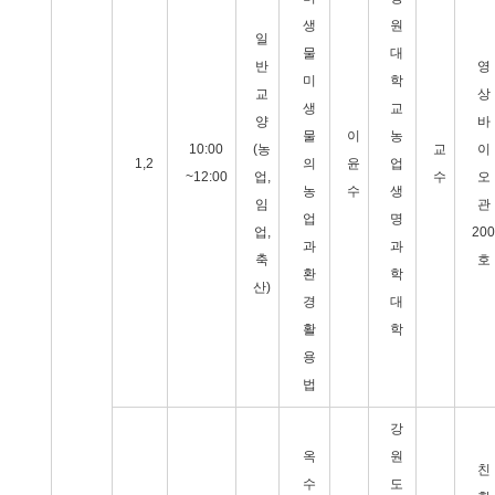
생
원
일
물
대
반
영
미
학
교
상
생
교
양
바
물
이
농
10:00
(농
교
이
1,2
의
윤
업
~12:00
업,
수
오
농
수
생
임
관
업
명
업,
200
과
과
축
호
환
학
산)
경
대
활
학
용
법
강
옥
원
친
수
도