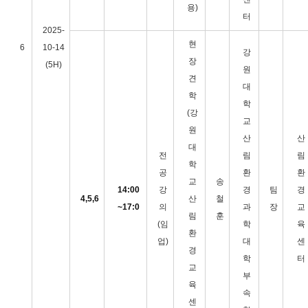
용)
터
2025-
현
6
10-14
강
장
(5H)
원
견
대
학
학
(강
교
원
산
산
대
전
림
림
학
공
환
환
교
송
14:00
강
경
팀
경
4,5,6
산
철
~17:0
의
과
장
교
림
훈
(임
학
육
환
업)
대
센
경
학
터
교
부
육
속
센