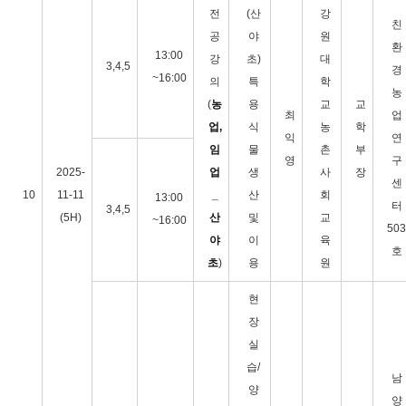
전
(산
강
친
공
야
원
환
13:00
강
초)
대
3,4,5
경
~16:00
의
특
학
농
(
농
용
교
교
최
업
업,
식
농
학
익
연
임
물
촌
부
영
구
2025-
업
생
사
장
센
10
11-11
_
산
회
13:00
터
3,4,5
(5H)
산
및
교
~16:00
503
야
이
육
호
초
)
용
원
현
장
실
습/
남
양
양