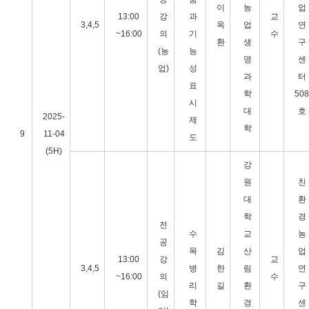
이
농
업
13:00
강
과
교
3,4,5
옥
업
연
~16:00
의
기
수
환
생
구
(농
능
명
센
업)
성
과
터
표
학
508
시
대
호
2025-
제
학
9
11-04
도
(5H)
강
원
친
대
환
학
경
전
수
교
농
공
목
김
산
업
13:00
강
교
3,4,5
병
한
림
연
~16:00
의
수
리
길
환
구
(임
학
경
센