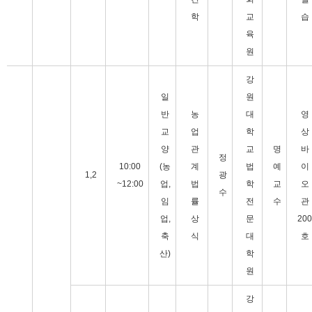
학
교
습
육
원
강
일
원
반
농
대
영
교
업
학
상
양
관
교
명
바
정
10:00
(농
계
법
예
이
1,2
광
~12:00
업,
법
학
교
오
수
임
률
전
수
관
업,
상
문
200
축
식
대
호
산)
학
원
강