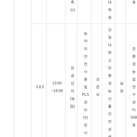
축
대
호
산)
학
원
강
농
원
약
대
의
친
학
안
환
교
전
경
전
친
사
농
공
환
용
조
업
13:00
강
경
실
3,4,5
및
준
연
~16:00
의
농
장
PLS
모
구
(농
산
관
센
업)
물
리
터
안
(안
508
전
전
호
성
사
센