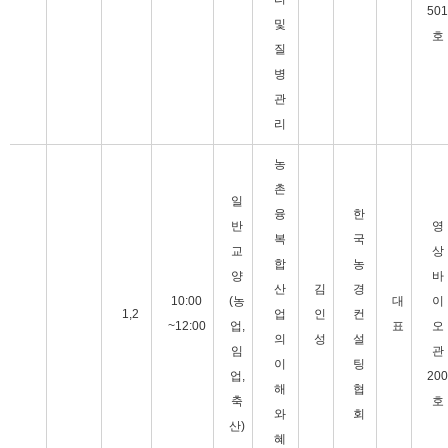
501
및
호
질
병
관
리
농
촌
일
융
한
반
영
복
국
교
상
합
농
양
바
산
김
경
10:00
(농
대
이
1,2
업
인
컨
~12:00
업,
표
오
의
성
설
임
관
이
팅
업,
200
해
협
축
호
와
회
산)
혜