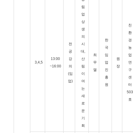
림
업
상
친
생
환
의
한
경
전
시
국
농
공
대,
최
임
업
13:00
강
산
원
3,4,5
무
업
연
~16:00
의
림
장
열
진
구
(임
이
흥
센
업)
여
원
터
는
503
새
호
로
운
기
회