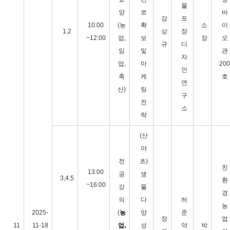
물
양
로
바
강
포
10:00
(농
확
소
이
1,2
상
장
~12:00
업,
보
장
오
규
디
임
및
관
자
업,
마
200
인
축
케
호
연
산)
팅
구
전
소
략
(산
야
전
초)
친
13:00
공
생
3,4,5
환
~16:00
강
물
경
의
다
허
농
2025-
(
농
양
준
장
업
11
11-18
업,
성
약
박