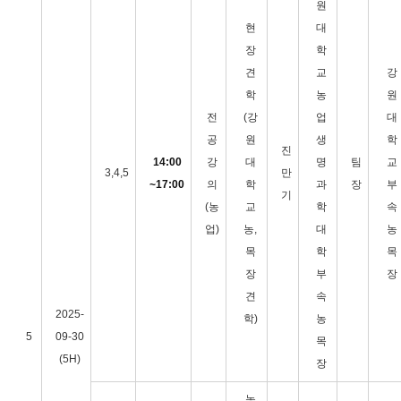
원
현
대
장
학
견
교
강
학
농
원
전
(강
업
대
공
원
생
학
진
14:00
강
대
명
팀
교
3,4,5
만
~17:00
의
학
과
장
부
기
(농
교
학
속
업)
농,
대
농
목
학
목
장
부
장
견
속
2025-
학)
농
5
09-30
목
(5H)
장
농