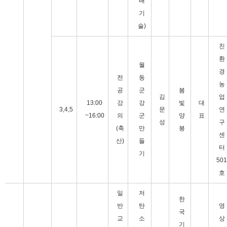
배
기
술)
친
환
월
경
전
동
농
공
군
봄
김
업
13:00
강
강
빛
대
3,4,5
문
연
~16:00
의
군
양
표
성
구
(축
만
봉
센
산)
들
터
기
501
호
일
저
한
반
탄
영
국
교
소
상
기