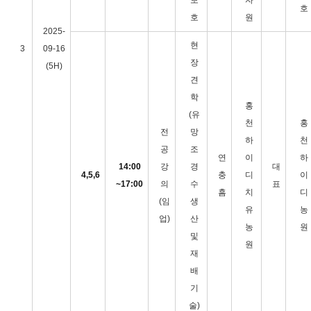
보
자
호
호
원
2025-
현
3
09-16
장
(5H)
견
학
홍
(유
천
홍
전
망
하
천
공
조
연
이
하
14:00
강
경
대
4,5,6
충
디
이
~17:00
의
수
표
흠
치
디
(임
생
유
농
업)
산
농
원
및
원
재
배
기
술)