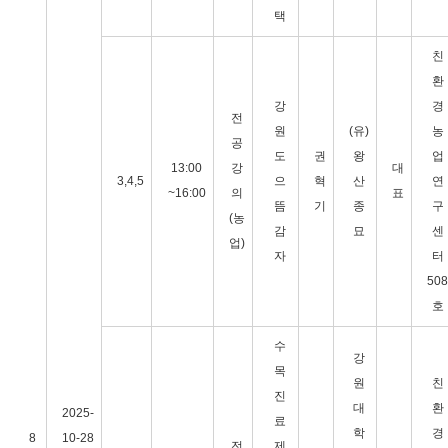
택
친
환
강
경
전
원
(유)
농
공
도
권
왕
업
13:00
강
대
3,4,5
으
혁
산
연
~16:00
의
표
뜸
기
종
구
(농
감
묘
센
업)
자
터
508
호
수
강
목
원
친
진
대
환
2025-
료
학
경
8
10-28
전
제