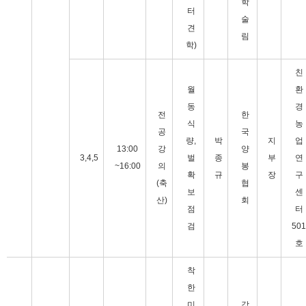
학
터
술
견
림
학)
친
월
환
동
경
전
한
식
농
공
국
량,
박
지
업
13:00
강
양
3,4,5
벌
종
부
연
~16:00
의
봉
확
규
장
구
(축
협
보
센
산)
회
점
터
검
501
호
착
한
미
강