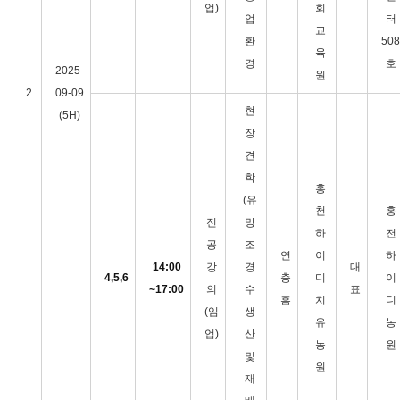
업)
회
업
터
교
환
508
육
경
호
2025-
원
2
09-09
현
(5H)
장
견
학
홍
(유
천
홍
전
망
하
천
공
조
연
이
하
14:00
강
경
대
4,5,6
충
디
이
~17:00
의
수
표
흠
치
디
(임
생
유
농
업)
산
농
원
및
원
재