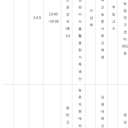
전
정
학
농
공
란
교
주
이
업
13:00
강
이
농
임
3,4,5
상
연
~16:00
의
식
촌
교
희
구
(축
을
사
수
센
산)
활
회
터
용
교
501
한
육
호
가
원
축
생
산
농
촌
강
의
원
일
현
대
반
영
재
학
교
상
와
교