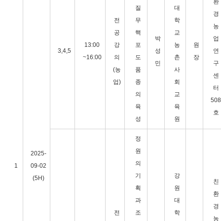
환
질
대
경
전
무
학
농
공
핵
교
박
업
13:00
강
포
농
원
3,4,5
성
연
~16:00
의
도
촌
장
민
구
(농
품
사
센
업)
종
회
터
의
교
508
육
육
호
성
원
정
원
2025-
의
1
09-02
기
강
(5H)
친
획
원
환
과
대
경
전
조
학
농