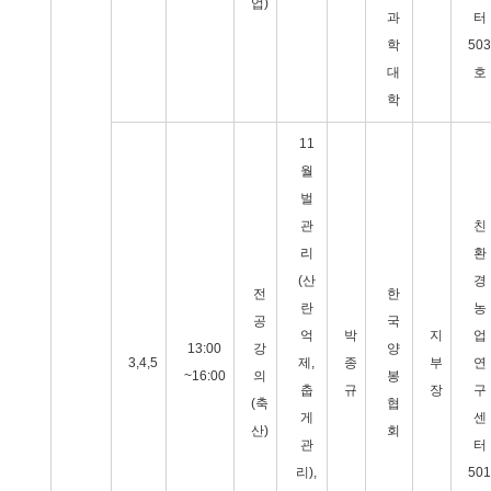
업)
과
터
학
503
대
호
학
11
월
벌
관
친
리
환
(산
경
전
한
란
농
공
국
억
박
지
업
13:00
강
양
3,4,5
제,
종
부
연
~16:00
의
봉
춥
규
장
구
(축
협
게
센
산)
회
관
터
리),
501