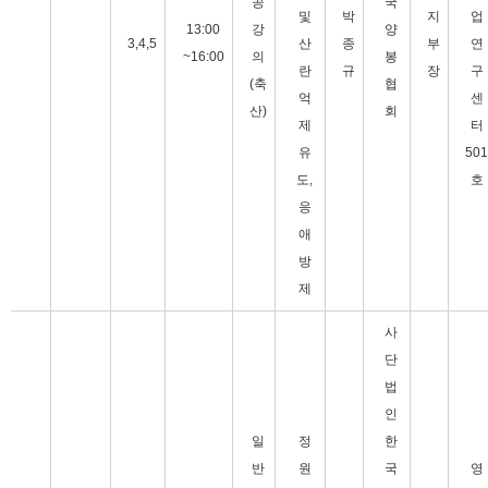
공
국
및
박
지
업
13:00
강
양
3,4,5
산
종
부
연
~16:00
의
봉
란
규
장
구
(축
협
억
센
산)
회
제
터
유
501
도,
호
응
애
방
제
사
단
법
인
일
정
한
반
원
국
영