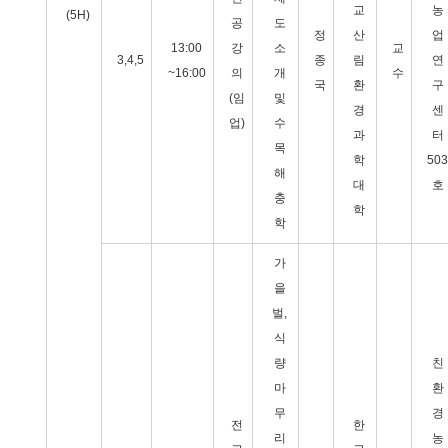
교
농
(5H)
공
도
정
산
업
13:00
강
소
교
3,4,5
종
림
연
~16:00
의
개
수
국
환
구
(임
및
경
센
업)
수
과
터
목
학
503
해
대
호
충
학
학
가
을
벌,
식
량
친
마
환
무
경
전
한
리
농