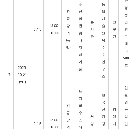
환
수
농
경
전
산
업
농
공
업
기
류
연
업
13:00
강
현
술
3,4,5
시
구
연
~16:00
의
황
원
환
관
구
(농
과
옥
센
업)
재
수
터
배
수
508
기
연
호
2025-
술
구
7
10-21
소
(5H)
친
트
한
환
리
국
경
전
하
산
강
농
공
우
서
림
원
업
13:00
강
스
3,4,5
경
경
지
연
~16:00
의
와