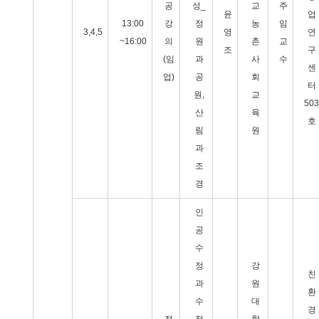
공
성_
교
주
윤
업
13:00
강
정
농
임
3,4,5
영
연
~16:00
의
원
촌
교
조
구
(임
과
사
수
센
업)
공
회
터
원,
교
503
산
육
호
림
원
과
조
경
인
공
수
정
강
친
과
원
환
수
대
경