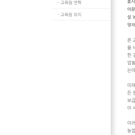
흥시
- 교육원 연혁
이끌
- 교육원 위치
설 
영자
본 
을 
한 
업발
는데
미래
든 
보급
이 
이러
농업