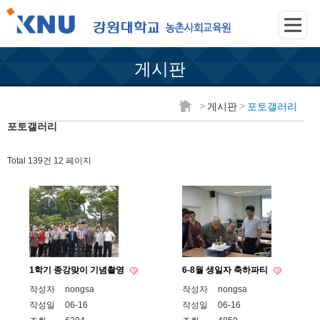
게시판
>
>
게시판
포토갤러리
포토갤러리
Total 139건
12 페이지
1학기 종강맞이 기념촬영
6-8월 생일자 축하파티
작성자
nongsa
작성자
nongsa
작성일
06-16
작성일
06-16