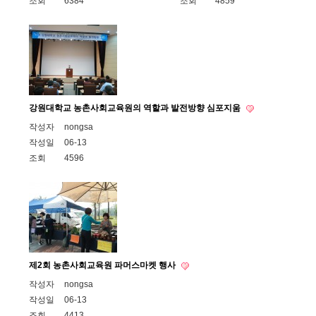
조회
6384
조회
4859
강원대학교 농촌사회교육원의 역할과 발전방향 심포지움
작성자
nongsa
작성일
06-13
조회
4596
제2회 농촌사회교육원 파머스마켓 행사
작성자
nongsa
작성일
06-13
조회
4413