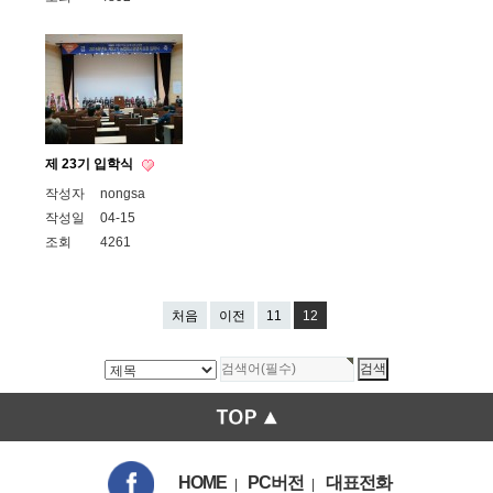
제 23기 입학식
작성자
nongsa
작성일
04-15
조회
4261
처음
이전
11
12
HOME
PC버전
대표전화
|
|