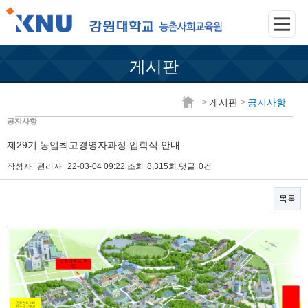
게시판
>
>
게시판
공지사항
공지사항
제29기 농업최고경영자과정 입학식 안내
작성자
관리자
22-03-04 09:22
조회
8,315회
댓글
0건
목록
본문