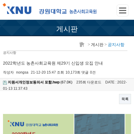
게시판
>
>
게시판
공지사항
공지사항
2022학년도 농촌사회교육원 제29기 신입생 모집 안내
작성자
nongsa
21-12-20 15:47
조회
10,173회
댓글
0건
지원서개인정보동의서 포함.hwp
(67.0K)
235회 다운로드
DATE : 2022-
01-13 11:37:43
목록
본문