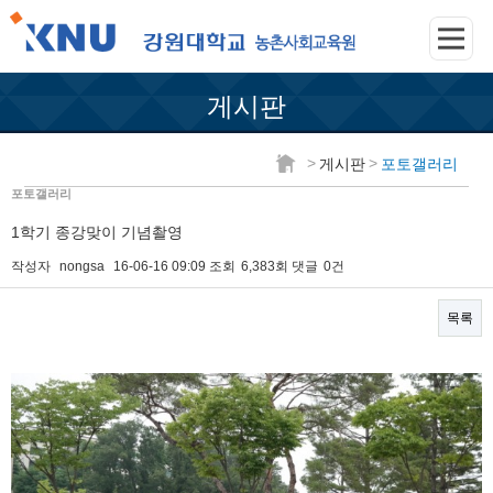
게시판
>
>
게시판
포토갤러리
포토갤러리
1학기 종강맞이 기념촬영
작성자
nongsa
16-06-16 09:09
조회
6,383회
댓글
0건
목록
본문