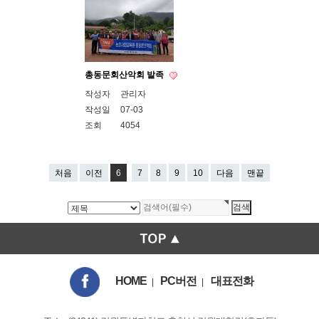
총동문회산악회 발족
작성자
관리자
작성일
07-03
조회
4054
처음
이전
6
7
8
9
10
다음
맨끝
HOME
PC버전
대표전화
|
|