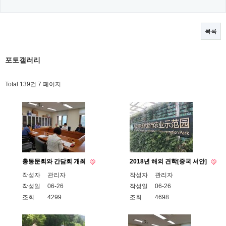
목록
포토갤러리
Total 139건
7 페이지
총동문회와 간담회 개최
2018년 해외 견학[중국 서안]
작성자
관리자
작성자
관리자
작성일
06-26
작성일
06-26
조회
4299
조회
4698