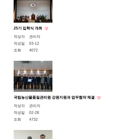
25기 입학식 개최
작성자
관리자
작성일
03-12
조회
4072
국립농산물품질관리원 강원지원과 업무협약 체결
작성자
관리자
작성일
02-28
조회
4732