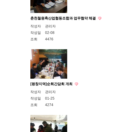
춘천철원축산업협동조합과 업무협약 체결
작성자
관리자
작성일
02-08
조회
4476
[평창지역]순회간담회 개최
작성자
관리자
작성일
01-25
조회
4274