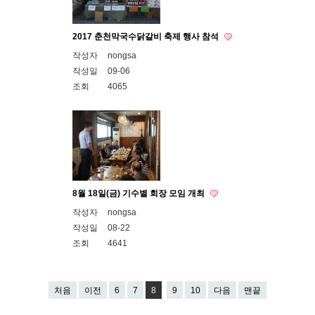
2017 춘천막국수닭갈비 축제 행사 참석
작성자
nongsa
작성일
09-06
조회
4065
8월 18일(금) 기수별 회장 모임 개최
작성자
nongsa
작성일
08-22
조회
4641
처음
이전
6
7
8
9
10
다음
맨끝