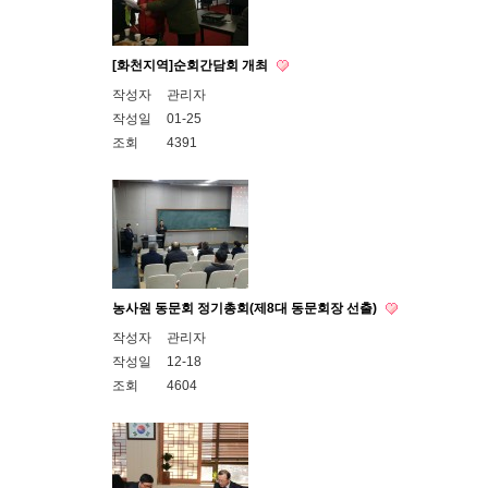
[화천지역]순회간담회 개최
작성자
관리자
작성일
01-25
조회
4391
농사원 동문회 정기총회(제8대 동문회장 선출)
작성자
관리자
작성일
12-18
조회
4604