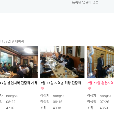
등록된 댓글이 없습니다.
al 139건
9 페이지
 17일 홍천지역 간담회 개최
7월 27일 지역별 회장 간담회
7월 21일 춘천지
자
nongsa
작성자
nongsa
작성자
nongsa
일
08-22
작성일
08-16
작성일
07-26
4210
조회
4338
조회
4350