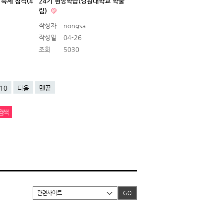
축제 참석(4
24기 현장학습(강원대학교 학술
림)
작성자
nongsa
작성일
04-26
조회
5030
10
다음
맨끝
관련사이트
GO