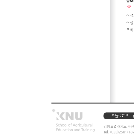
홍보
작성
작성
조회
오늘 :
715
강원특별자치도 춘천시
Tel. (033)250-718