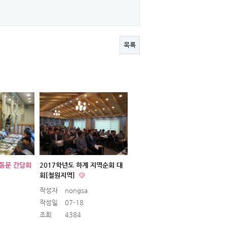
목록
역동문 간담회
2017학년도 하계 지역순회 대
회[철원지역]
작성자
nongsa
작성일
07-18
조회
4384