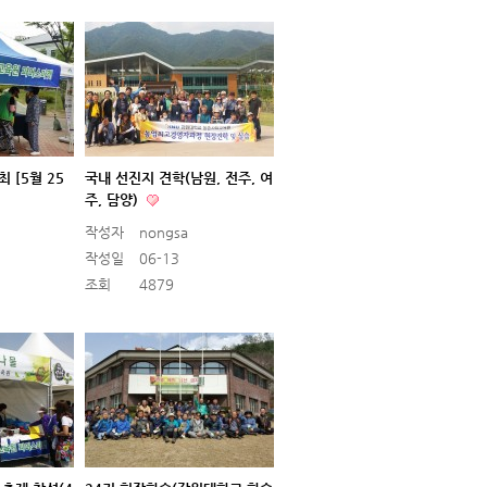
 [5월 25
국내 선진지 견학(남원, 전주, 여
주, 담양)
작성자
nongsa
작성일
06-13
조회
4879