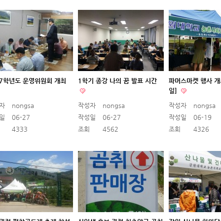
17학년도 운영위원회 개최
1학기 종강 나의 꿈 발표 시간
파머스마켓 행사 개최
일]
자
nongsa
작성자
nongsa
작성자
nongsa
일
06-27
작성일
06-27
작성일
06-19
4333
조회
4562
조회
4326