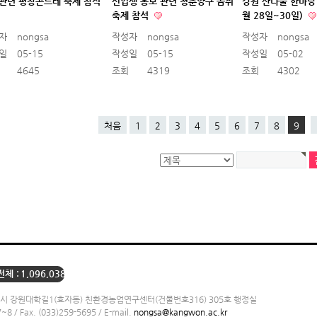
관련 평창곤드레 축제 참석
신입생 홍보 관련 청춘양구 곰취
강원 산나물 한마당 
축제 참석
월 28일~30일)
자
nongsa
작성자
nongsa
작성자
nongsa
일
05-15
작성일
05-15
작성일
05-02
4645
조회
4319
조회
4302
처음
1
2
3
4
5
6
7
8
9
전체 :
1,096,038
 강원대학길1(효자동) 친환경농업연구센터(건물번호316) 305호 행정실
7~8 / Fax. (033)259-5695 / E-mail.
nongsa@kangwon.ac.kr