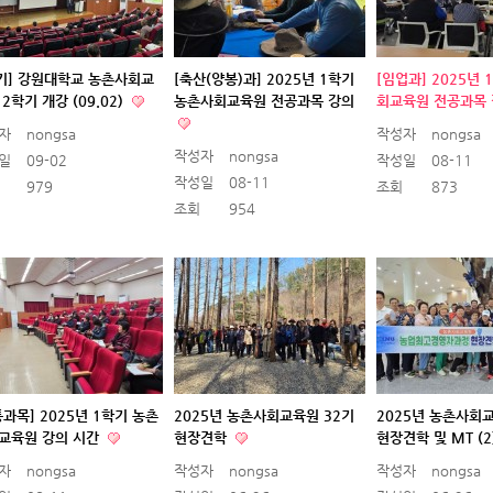
2기] 강원대학교 농촌사회교
[축산(양봉)과] 2025년 1학기
[임업과] 2025년
2학기 개강 (09.02)
농촌사회교육원 전공과목 강의
회교육원 전공과목
자
nongsa
작성자
nongsa
작성자
nongsa
일
09-02
작성일
08-11
작성일
08-11
979
조회
873
조회
954
통과목] 2025년 1학기 농촌
2025년 농촌사회교육원 32기
2025년 농촌사회
교육원 강의 시간
현장견학
현장견학 및 MT (2
자
nongsa
작성자
nongsa
작성자
nongsa