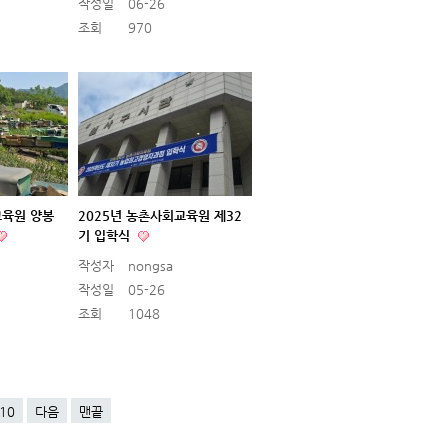
작성일
06-26
조회
970
교육원 양봉
2025년 농촌사회교육원 제32
기 입학식
작성자
nongsa
작성일
05-26
조회
1048
10
다음
맨끝