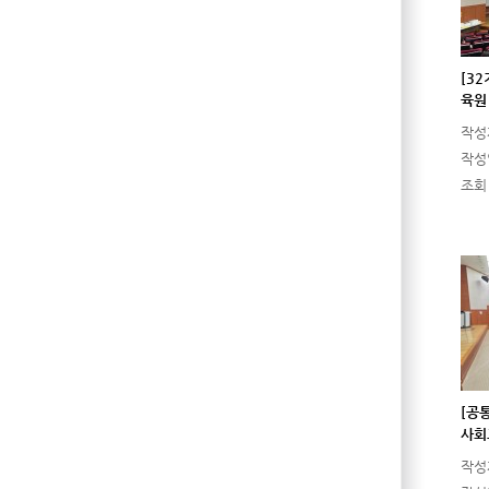
[3
육원 
작성
작성
조회
[공
사회
작성