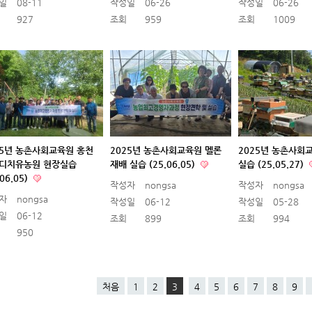
일
08-11
작성일
06-26
작성일
06-26
927
조회
959
조회
1009
25년 농촌사회교육원 홍천
2025년 농촌사회교육원 멜론
2025년 농촌사회
디치유농원 현장실습
재배 실습 (25.06.05)
실습 (25.05.27)
.06.05)
작성자
nongsa
작성자
nongsa
자
nongsa
작성일
06-12
작성일
05-28
일
06-12
조회
899
조회
994
950
처음
1
2
3
4
5
6
7
8
9