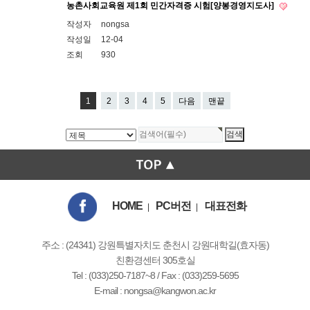
농촌사회교육원 제1회 민간자격증 시험[양봉경영지도사]
작성자
nongsa
작성일
12-04
조회
930
1
2
3
4
5
다음
맨끝
HOME
PC버전
대표전화
|
|
주소 : (24341) 강원특별자치도 춘천시 강원대학길(효자동)
친환경센터 305호실
Tel : (033)250-7187~8 / Fax : (033)259-5695
E-mail :
nongsa@kangwon.ac.kr