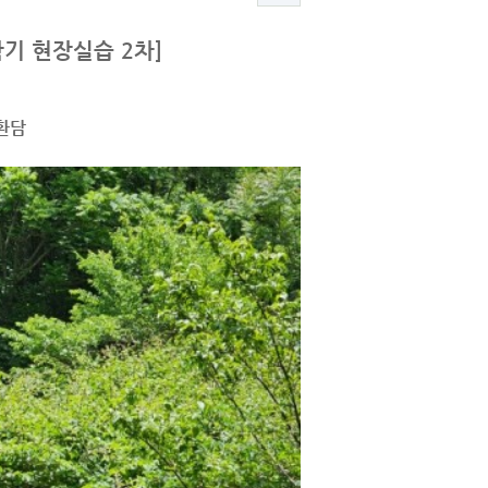
기 현장실습 2차]
환담