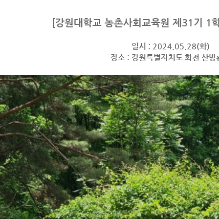
[강원대학교 농촌사회교육원 제31기 1학
일시 : 2024.05.28(화)
장소 : 강원특별자치도 화천 산방