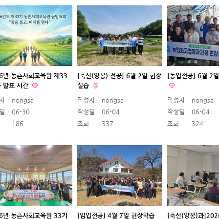
26년 농촌사회교육원 제33
[축산(양봉) 전공] 6월 2일 현장
[농업전공] 6월 2
꿈 발표 시간
실습
자
nongsa
작성자
nongsa
작성자
nongsa
일
06-30
작성일
06-04
작성일
06-04
186
조회
337
조회
324
26년 농촌사회교육원 33기
[임업전공] 4월 7일 현장학습
[축산(양봉)과]20