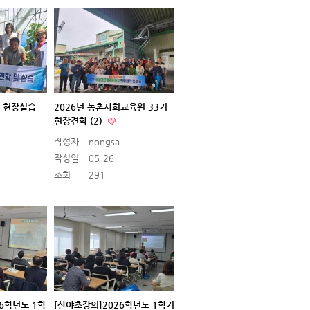
일 현장실습
2026년 농촌사회교육원 33기
현장견학 (2)
작성자
nongsa
작성일
05-26
조회
291
26학년도 1학
[산야초강의]2026학년도 1학기