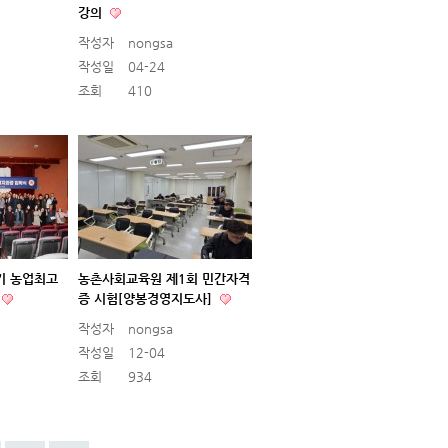
강의
작성자
nongsa
작성일
04-24
조회
410
3기 농업최고
농촌사회교육원 제1회 민간자격
증 시험[양봉경영지도사]
작성자
nongsa
작성일
12-04
조회
934