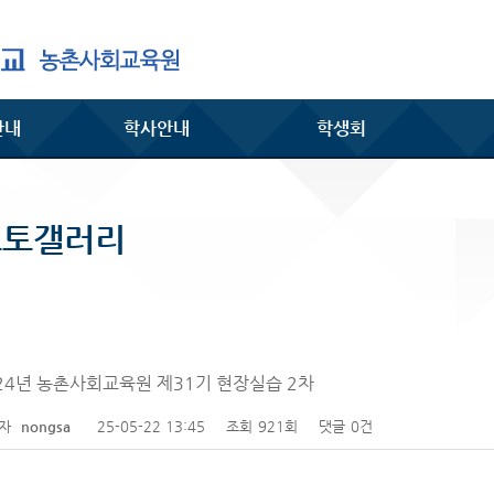
안내
학사안내
학생회
포토갤러리
24년 농촌사회교육원 제31기 현장실습 2차
성자
nongsa
25-05-22 13:45
조회
921회
댓글
0건