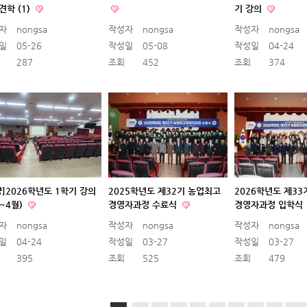
견학 (1)
기 강의
자
nongsa
작성자
nongsa
작성자
nongsa
일
05-26
작성일
05-08
작성일
04-24
287
조회
452
조회
374
양]2026학년도 1학기 강의
2025학년도 제32기 농업최고
2026학년도 제3
월~4월)
경영자과정 수료식
경영자과정 입학식
자
nongsa
작성자
nongsa
작성자
nongsa
일
04-24
작성일
03-27
작성일
03-27
395
조회
525
조회
479